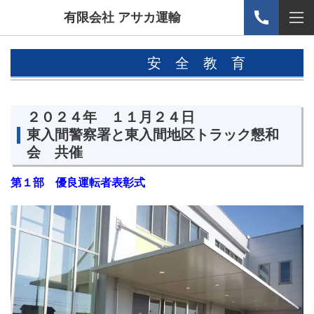
有限会社 アサカ運輸
安 全 教 育
２０２４年 １１月２４日
東入間警察署と東入間地区トラック懇和
会 共催
第１部 優良運転者表彰式